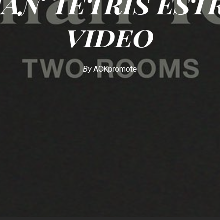
an Tetris est
video
By
ACKpromote