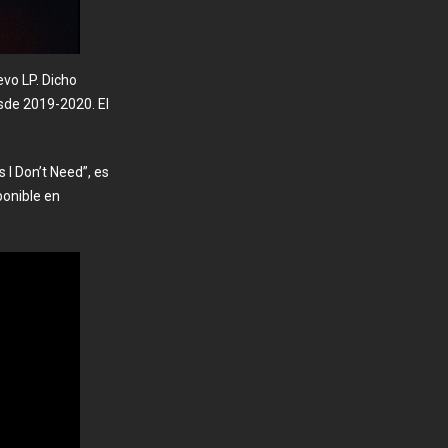
evo LP. Dicho
sde 2019-2020. El
 I Don’t Need”, es
ponible en