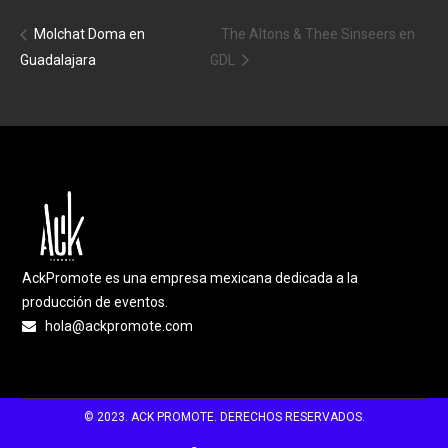
Molchat Doma en
The Altons & Thee Sinseers en
Guadalajara
GDL
AckPromote es una empresa mexicana dedicada a la
producción de eventos.
hola@ackpromote.com
© 2023. ACK PROMOTE. DERECHOS RESERVADOS.