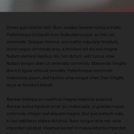
Donec quis lobortis nibh. Nunc sodales laoreet metus a mollis.
Pellentesque id blandit eros. Nulla ullamcorper ac felis vel
commodo. Quisque rhoncus, orci mattis vulputate tincidunt,
lorem neque commodo arcu, a tincidunt elit dui sed magna.
Nullam eleifend dapibus nisi, non dictum velit cursus vitae.
Nullam tempor diam ut venenatis commodo. Maecenas fringilla
libero in ligula vehicula convallis. Pellentesque commodo
malesuada ipsum, sed facilisis urna congue vitae. Duis fringilla
lacus ac tincidunt blandit.
Aenean tristique ex maximus magna maximus euismod.
Aenean luctus ligula sit amet dui malesuada, ut gravida massa
commodo. Integer sed aliquam magna. Sed quis pretium nulla.
In hac habitasse platea dictumst. Nunc congue ante nec urna
imperdiet volutpat. Vivamus laoreet in massa lobortis imperdiet.