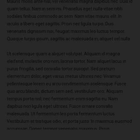
Mauris mollis ante nisl, vel venenatis magna dapibus nec. Duis id
quam tellus. Nam in sem mi. Phasellus eget nulla vitae nibh
sodales finibus commodo ac sem. Nam vitae mauris elit. In
iaculis a libero eget sagittis. Proin nec ligula turpis. Duis
venenatis dignissim nisi, feugiat maximus leo luctus tempor.
Quisque turpis ipsum, sagittis ac malesuada in, aliquet vel nulla.
Ut scelerisque quam a aliquet volutpat. Aliquam id magna
eleifend, molestie orci non, lacinia tortor. Nam aliquet lacus in
purus fringilla, sed convallis tortor suscipit. Sed pretium
elementum dolor, eget varius metus ultrices nec. Vivamus
pellentesque lorem eu arcu condimentum scelerisque. Fusce
quis arcu blandit, dictum sem sed, vestibulum orci. Aliquam
tempus porta nisl, nec fermentum enim sagittis eu. Nam
dapibus non ligula eget ultrices. Fusce ornare convallis
malesuada. Ut fermentum leo porta fermentum luctus.
Vestibulum at tristique odio, et porta justo. In maximus euismod
accumsan. Donec tempor venenatis maximus. Proin
ullamcorper luctus lorem, at fermentum magna rhoncus ut.